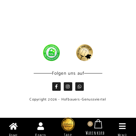
Neuigkeiten
Widerrufsrecht
Versand & Lieferung
Datenschutz
Impressum
AGB
Folgen uns auf
Copyright 2026 - Hofbauers-Genussviertel
0
Warenkorb
Shop
Home
Konto
Menü