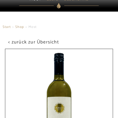
Regional, saisonal, unvergleichlich
Unser Most lädt zum Genießen ein und wirkt
Wunder gegen Durst
Start
>
Shop
>
Most
< zurück zur Übersicht