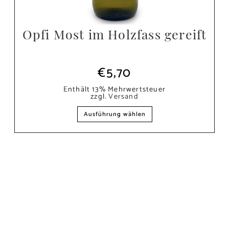
Opfi Most im Holzfass gereift
€
5,70
Enthält 13% Mehrwertsteuer
zzgl.
Versand
Ausführung wählen
AB-HOF-VERKAUF
All unsere Produkte gibt es auch bequem und direkt am
Hof.