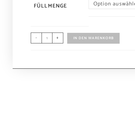
Option auswähl
FÜLLMENGE
-
+
IN DEN WARENKORB
E
INFORM
Hofbauers
t
Über uns
Genussviertel
Neuigkei
Burgfriedstraße 19