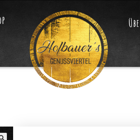
op
Übe