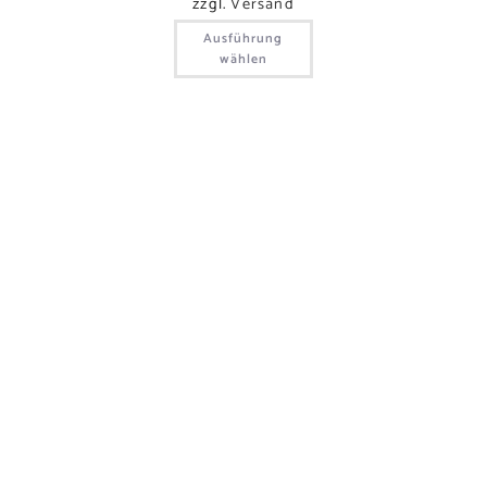
zzgl.
Versand
Ausführung
wählen
AB-HOF-VERKAUF
All unsere Produkte gibt es auch bequem und direkt am
Hof.
Gerne zeigen wir dir und deinen Liebsten unsere
Produkte und die Brennerei vor Ort. Nach Absprache
finden wir den perfekten Termin.
KUNDENSERVICE
Kontakt & Anfahrt
ÖFFNUNGSZEITEN